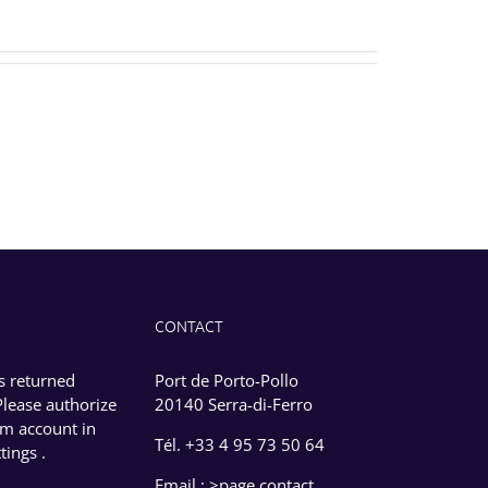
CONTACT
s returned
Port de Porto-Pollo
Please authorize
20140 Serra-di-Ferro
am account in
Tél.
+33 4 95 73 50 64
ttings
.
Email :
>page contact