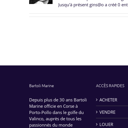
Jusqu'à présent gins@o a créé 0 ent
Bartoli Marine
ACCÈS RAPIDES
Depuis plus de 30 ans Bartoli
ACHETER
Marine officie en Corse à
VENDRE
Porto-Pollo dans le golfe du
Valinco, auprès de tous les
LOUER
passionnés du monde