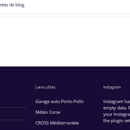
rées de blog.
Liens utiles
Instagram
Garage auto Porto-Pollo
Instagram ha
empty data. 
Météo Corse
your Instagr
the
plugin se
CROSS Méditerranéée