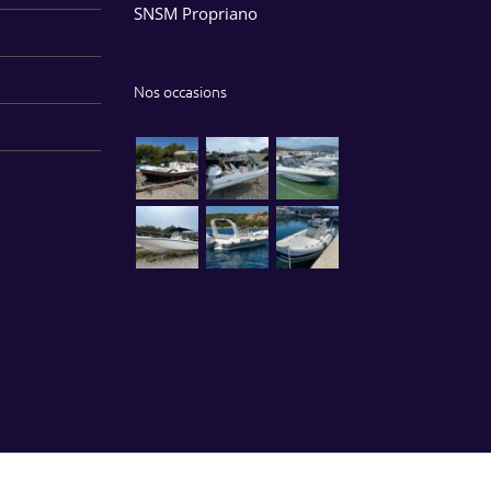
SNSM Propriano
Nos occasions
© Copyright 2021 Bartoli Marine -
Mentions légales
-
Création site ginsao